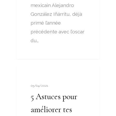
mexicain Alejandro
González Iñárritu, déjà
primé l’année
précédente avec l’oscar
du…
CINETOC
05/04/2021
5 Astuces pour
améliorer tes