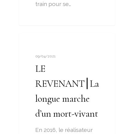
train pour se…
CINETOC
09/04/2021
LE
REVENANT⎮La
longue marche
d’un mort-vivant
En 2016, le réalisateur